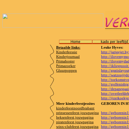
Betaalde links:
Leuke Hyves:
Kinderfeessie
http://jarigejet.h
Kinderjournaal
http://ilovemymo
Primahoster
http://ilovemydad
Primazoeker
http://ikliegnooit
Gluurpoppen
http://gratislayou
http://watzoujij
http://toekomstvo
http://golfenisbi
http://depapegaa
http://overleefde
http://ijzerkoekje
Meer kinderfeestjessites
GEBOREN IN H
kinderfeestnoordbrabant
prinsessenfeest.jouwpagina
http://geborenin
heksenfeest.jouwpagina
http://geborenin
piratenfeest.jouwpagina
http://geborenin
winx-clubfeest.jouwpagina
http://geborenin