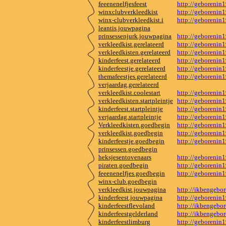
feeenenelfjesfeest
http://geborenin
winxclubverkleedkist
http://geborenin
winx-clubverkleedkist.i
http://geborenin
leantis.jouwpagina
prinsessenjurk.jouwpagina
http://geborenin
verkleedkist.gerelateerd
http://geborenin
verkleedkisten.gerelateerd
http://geborenin
kinderfeest.gerelateerd
http://geborenin
kinderfeestje.gerelateerd
http://geborenin
themafeestjes.gerelateerd
http://geborenin
verjaardag.gerelateerd
verkleedkist.coolestart
http://geborenin
verkleedkisten.startpleintje
http://geborenin
kinderfeest.startpleintje
http://geborenin
verjaardag.startpleintje
http://geborenin
Verkleedkisten.goedbegin
http://geborenin
verkleedkist.goedbegin
http://geborenin
kinderfeestje.goedbegin
http://geborenin
prinsessen.goedbegin
heksjesentovenaars
http://geborenin
piraten.goedbegin
http://geborenin
feeenenelfjes.goedbegin
http://geborenin
winx-club.goedbegin
verkleedkist.jouwpagina
http://ikbengebo
kinderfeest.jouwpagina
http://geborenin
kinderfeestflevoland
http://ikbengebo
kinderfeestgelderland
http://ikbengebo
kinderfeestlimburg
http://geborenin